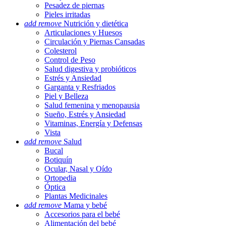
Pesadez de piernas
Pieles irritadas
add
remove
Nutrición y dietética
Articulaciones y Huesos
Circulación y Piernas Cansadas
Colesterol
Control de Peso
Salud digestiva y probióticos
Estrés y Ansiedad
Garganta y Resfriados
Piel y Belleza
Salud femenina y menopausia
Sueño, Estrés y Ansiedad
Vitaminas, Energía y Defensas
Vista
add
remove
Salud
Bucal
Botiquín
Ocular, Nasal y Oído
Ortopedia
Óptica
Plantas Medicinales
add
remove
Mama y bebé
Accesorios para el bebé
Alimentación del bebé