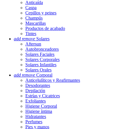
Anticaída
Caspa
Cepillos y peines
Champús
Mascarillas
Productos de acabado
Tintes
add
remove
Solares
Aftersun
Autobronceadores
Solares Faciales
Solares Corporales
Solares Infantiles
Solares Orales
add
remove
Corporal
Anticelulíticos y Reafirmantes
Desodorantes
Depilación
Estrías y Cicatrices
Exfoliantes
Higiene Corporal
Higiene íntima
Hidratantes
Perfumes
Pies y manos