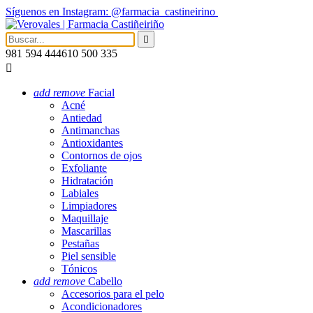
Síguenos en Instagram: @farmacia_castineirino

981 594 444
610 500 335

add
remove
Facial
Acné
Antiedad
Antimanchas
Antioxidantes
Contornos de ojos
Exfoliante
Hidratación
Labiales
Limpiadores
Maquillaje
Mascarillas
Pestañas
Piel sensible
Tónicos
add
remove
Cabello
Accesorios para el pelo
Acondicionadores