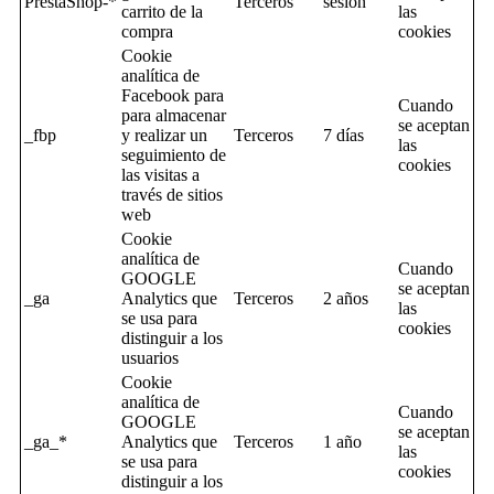
PrestaShop-*
Terceros
sesion
carrito de la
las
compra
cookies
Cookie
analítica de
Facebook para
Cuando
para almacenar
se aceptan
_fbp
y realizar un
Terceros
7 días
las
seguimiento de
cookies
las visitas a
través de sitios
web
Cookie
analítica de
Cuando
GOOGLE
se aceptan
_ga
Analytics que
Terceros
2 años
las
se usa para
cookies
distinguir a los
usuarios
Cookie
analítica de
Cuando
GOOGLE
se aceptan
_ga_*
Analytics que
Terceros
1 año
las
se usa para
cookies
distinguir a los