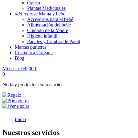
Óptica
Plantas Medicinales
add
remove
Mama y bebé
Accesorios para el bebé
Alimentación del bebé
Cuidado de la Madre
Higiene infantil
Pañales y Cambio de Pañal
Marcas punteras
Cosmética Coreana
Blog
Mi cesta:
0/0,00 €
0
No hay productos en tu carrito.
Inicio
Nuestros servicios