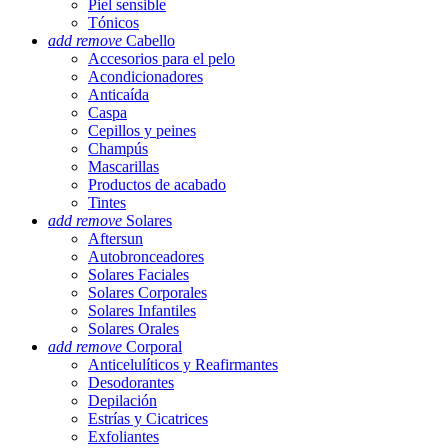
Piel sensible
Tónicos
add
remove
Cabello
Accesorios para el pelo
Acondicionadores
Anticaída
Caspa
Cepillos y peines
Champús
Mascarillas
Productos de acabado
Tintes
add
remove
Solares
Aftersun
Autobronceadores
Solares Faciales
Solares Corporales
Solares Infantiles
Solares Orales
add
remove
Corporal
Anticelulíticos y Reafirmantes
Desodorantes
Depilación
Estrías y Cicatrices
Exfoliantes