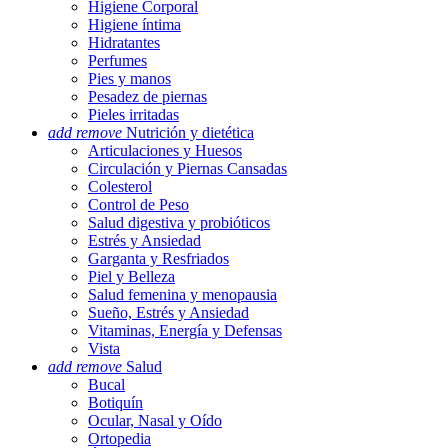
Higiene Corporal
Higiene íntima
Hidratantes
Perfumes
Pies y manos
Pesadez de piernas
Pieles irritadas
add
remove
Nutrición y dietética
Articulaciones y Huesos
Circulación y Piernas Cansadas
Colesterol
Control de Peso
Salud digestiva y probióticos
Estrés y Ansiedad
Garganta y Resfriados
Piel y Belleza
Salud femenina y menopausia
Sueño, Estrés y Ansiedad
Vitaminas, Energía y Defensas
Vista
add
remove
Salud
Bucal
Botiquín
Ocular, Nasal y Oído
Ortopedia