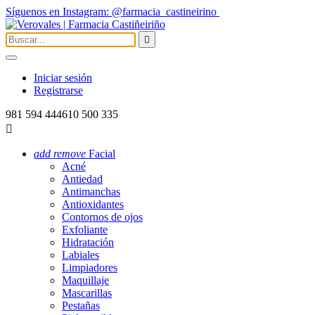
Síguenos en Instagram: @farmacia_castineirino

Iniciar sesión
Registrarse
981 594 444
610 500 335

add
remove
Facial
Acné
Antiedad
Antimanchas
Antioxidantes
Contornos de ojos
Exfoliante
Hidratación
Labiales
Limpiadores
Maquillaje
Mascarillas
Pestañas