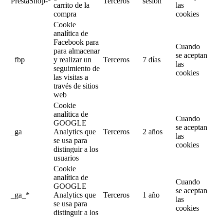
PrestaShop-*
Terceros
sesion
carrito de la
las
compra
cookies
Cookie
analítica de
Facebook para
Cuando
para almacenar
se aceptan
_fbp
y realizar un
Terceros
7 días
las
seguimiento de
cookies
las visitas a
través de sitios
web
Cookie
analítica de
Cuando
GOOGLE
se aceptan
_ga
Analytics que
Terceros
2 años
las
se usa para
cookies
distinguir a los
usuarios
Cookie
analítica de
Cuando
GOOGLE
se aceptan
_ga_*
Analytics que
Terceros
1 año
las
se usa para
cookies
distinguir a los