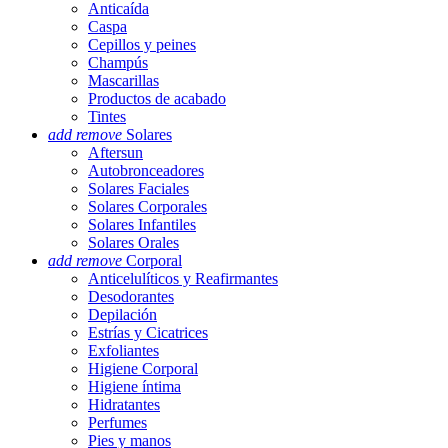
Anticaída
Caspa
Cepillos y peines
Champús
Mascarillas
Productos de acabado
Tintes
add
remove
Solares
Aftersun
Autobronceadores
Solares Faciales
Solares Corporales
Solares Infantiles
Solares Orales
add
remove
Corporal
Anticelulíticos y Reafirmantes
Desodorantes
Depilación
Estrías y Cicatrices
Exfoliantes
Higiene Corporal
Higiene íntima
Hidratantes
Perfumes
Pies y manos