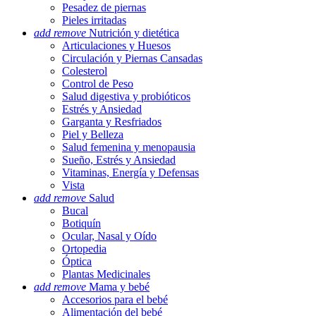
Pesadez de piernas
Pieles irritadas
add
remove
Nutrición y dietética
Articulaciones y Huesos
Circulación y Piernas Cansadas
Colesterol
Control de Peso
Salud digestiva y probióticos
Estrés y Ansiedad
Garganta y Resfriados
Piel y Belleza
Salud femenina y menopausia
Sueño, Estrés y Ansiedad
Vitaminas, Energía y Defensas
Vista
add
remove
Salud
Bucal
Botiquín
Ocular, Nasal y Oído
Ortopedia
Óptica
Plantas Medicinales
add
remove
Mama y bebé
Accesorios para el bebé
Alimentación del bebé