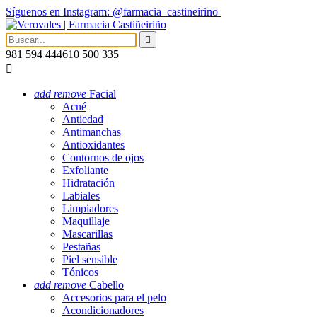
Síguenos en Instagram: @farmacia_castineirino

981 594 444
610 500 335

add
remove
Facial
Acné
Antiedad
Antimanchas
Antioxidantes
Contornos de ojos
Exfoliante
Hidratación
Labiales
Limpiadores
Maquillaje
Mascarillas
Pestañas
Piel sensible
Tónicos
add
remove
Cabello
Accesorios para el pelo
Acondicionadores