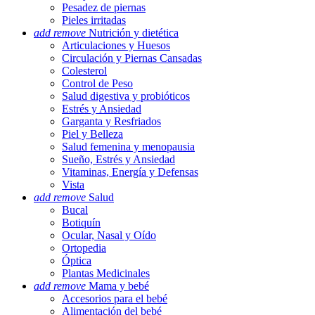
Pesadez de piernas
Pieles irritadas
add
remove
Nutrición y dietética
Articulaciones y Huesos
Circulación y Piernas Cansadas
Colesterol
Control de Peso
Salud digestiva y probióticos
Estrés y Ansiedad
Garganta y Resfriados
Piel y Belleza
Salud femenina y menopausia
Sueño, Estrés y Ansiedad
Vitaminas, Energía y Defensas
Vista
add
remove
Salud
Bucal
Botiquín
Ocular, Nasal y Oído
Ortopedia
Óptica
Plantas Medicinales
add
remove
Mama y bebé
Accesorios para el bebé
Alimentación del bebé