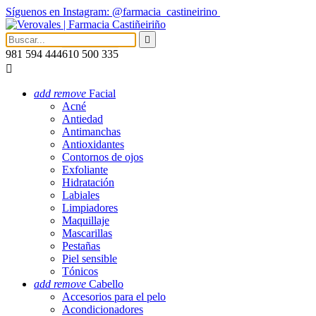
Síguenos en Instagram: @farmacia_castineirino

981 594 444
610 500 335

add
remove
Facial
Acné
Antiedad
Antimanchas
Antioxidantes
Contornos de ojos
Exfoliante
Hidratación
Labiales
Limpiadores
Maquillaje
Mascarillas
Pestañas
Piel sensible
Tónicos
add
remove
Cabello
Accesorios para el pelo
Acondicionadores