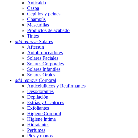
Anticaída
Caspa
Cepillos y peines
Champús
Mascarillas
Productos de acabado
Tintes
add
remove
Solares
Aftersun
Autobronceadores
Solares Faciales
Solares Corporales
Solares Infantiles
Solares Orales
add
remove
Corporal
Anticelulíticos y Reafirmantes
Desodorantes
Depilación
Estrías y Cicatrices
Exfoliantes
Higiene Corporal
Higiene íntima
Hidratantes
Perfumes
Pies y manos