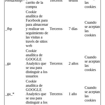
PrestaShop-*
Terceros
sesion
carrito de la
las
compra
cookies
Cookie
analítica de
Facebook para
Cuando
para almacenar
se aceptan
_fbp
y realizar un
Terceros
7 días
las
seguimiento de
cookies
las visitas a
través de sitios
web
Cookie
analítica de
Cuando
GOOGLE
se aceptan
_ga
Analytics que
Terceros
2 años
las
se usa para
cookies
distinguir a los
usuarios
Cookie
analítica de
Cuando
GOOGLE
se aceptan
_ga_*
Analytics que
Terceros
1 año
las
se usa para
cookies
distinguir a los