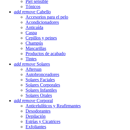
Piel sensible
Tónicos
add
remove
Cabello
Accesorios para el pelo
Acondicionadores
Anticaída
Caspa
Cepillos y peines
Champús
Mascarillas
Productos de acabado
Tintes
add
remove
Solares
Aftersun
Autobronceadores
Solares Faciales
Solares Corporales
Solares Infantiles
Solares Orales
add
remove
Corporal
Anticelulíticos y Reafirmantes
Desodorantes
Depilación
Estrías y Cicatrices
Exfoliantes