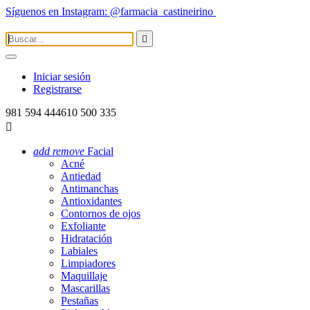
Síguenos en Instagram: @farmacia_castineirino

Iniciar sesión
Registrarse
981 594 444
610 500 335

add
remove
Facial
Acné
Antiedad
Antimanchas
Antioxidantes
Contornos de ojos
Exfoliante
Hidratación
Labiales
Limpiadores
Maquillaje
Mascarillas
Pestañas