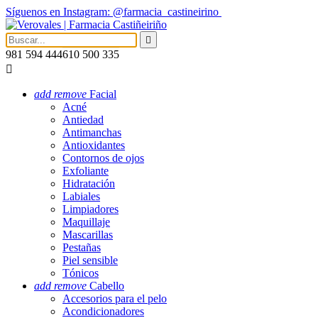
Síguenos en Instagram: @farmacia_castineirino

981 594 444
610 500 335

add
remove
Facial
Acné
Antiedad
Antimanchas
Antioxidantes
Contornos de ojos
Exfoliante
Hidratación
Labiales
Limpiadores
Maquillaje
Mascarillas
Pestañas
Piel sensible
Tónicos
add
remove
Cabello
Accesorios para el pelo
Acondicionadores