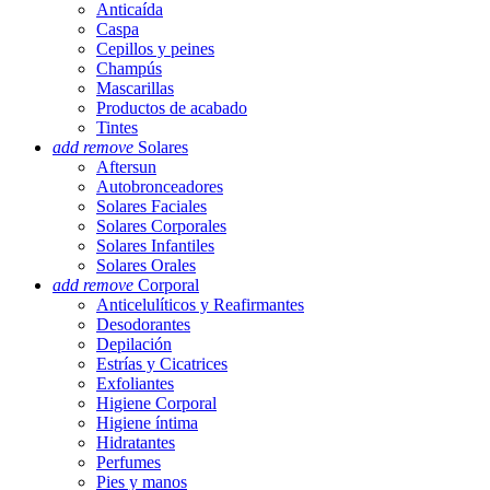
Anticaída
Caspa
Cepillos y peines
Champús
Mascarillas
Productos de acabado
Tintes
add
remove
Solares
Aftersun
Autobronceadores
Solares Faciales
Solares Corporales
Solares Infantiles
Solares Orales
add
remove
Corporal
Anticelulíticos y Reafirmantes
Desodorantes
Depilación
Estrías y Cicatrices
Exfoliantes
Higiene Corporal
Higiene íntima
Hidratantes
Perfumes
Pies y manos