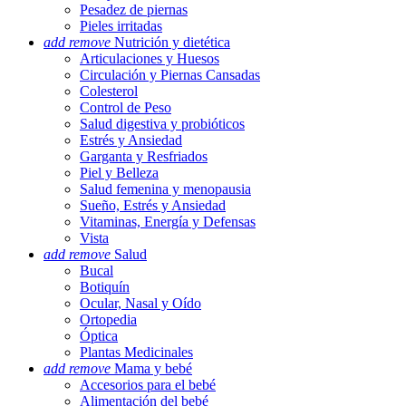
Pesadez de piernas
Pieles irritadas
add
remove
Nutrición y dietética
Articulaciones y Huesos
Circulación y Piernas Cansadas
Colesterol
Control de Peso
Salud digestiva y probióticos
Estrés y Ansiedad
Garganta y Resfriados
Piel y Belleza
Salud femenina y menopausia
Sueño, Estrés y Ansiedad
Vitaminas, Energía y Defensas
Vista
add
remove
Salud
Bucal
Botiquín
Ocular, Nasal y Oído
Ortopedia
Óptica
Plantas Medicinales
add
remove
Mama y bebé
Accesorios para el bebé
Alimentación del bebé