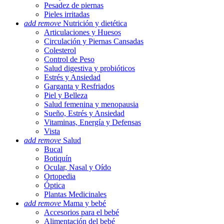
Pesadez de piernas
Pieles irritadas
add
remove
Nutrición y dietética
Articulaciones y Huesos
Circulación y Piernas Cansadas
Colesterol
Control de Peso
Salud digestiva y probióticos
Estrés y Ansiedad
Garganta y Resfriados
Piel y Belleza
Salud femenina y menopausia
Sueño, Estrés y Ansiedad
Vitaminas, Energía y Defensas
Vista
add
remove
Salud
Bucal
Botiquín
Ocular, Nasal y Oído
Ortopedia
Óptica
Plantas Medicinales
add
remove
Mama y bebé
Accesorios para el bebé
Alimentación del bebé