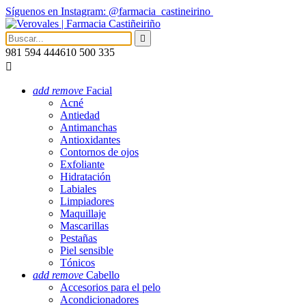
Síguenos en Instagram: @farmacia_castineirino

981 594 444
610 500 335

add
remove
Facial
Acné
Antiedad
Antimanchas
Antioxidantes
Contornos de ojos
Exfoliante
Hidratación
Labiales
Limpiadores
Maquillaje
Mascarillas
Pestañas
Piel sensible
Tónicos
add
remove
Cabello
Accesorios para el pelo
Acondicionadores