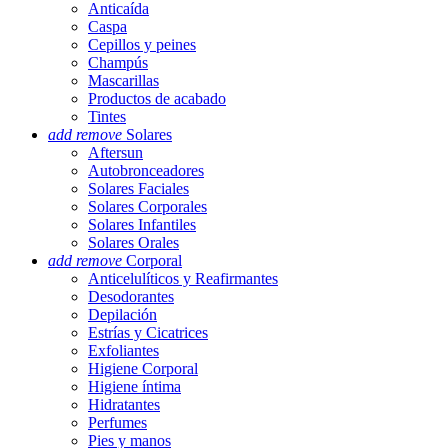
Anticaída
Caspa
Cepillos y peines
Champús
Mascarillas
Productos de acabado
Tintes
add
remove
Solares
Aftersun
Autobronceadores
Solares Faciales
Solares Corporales
Solares Infantiles
Solares Orales
add
remove
Corporal
Anticelulíticos y Reafirmantes
Desodorantes
Depilación
Estrías y Cicatrices
Exfoliantes
Higiene Corporal
Higiene íntima
Hidratantes
Perfumes
Pies y manos