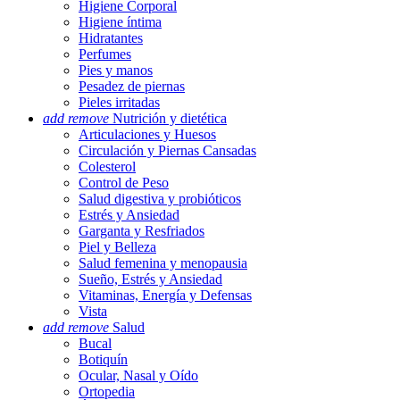
Higiene Corporal
Higiene íntima
Hidratantes
Perfumes
Pies y manos
Pesadez de piernas
Pieles irritadas
add
remove
Nutrición y dietética
Articulaciones y Huesos
Circulación y Piernas Cansadas
Colesterol
Control de Peso
Salud digestiva y probióticos
Estrés y Ansiedad
Garganta y Resfriados
Piel y Belleza
Salud femenina y menopausia
Sueño, Estrés y Ansiedad
Vitaminas, Energía y Defensas
Vista
add
remove
Salud
Bucal
Botiquín
Ocular, Nasal y Oído
Ortopedia