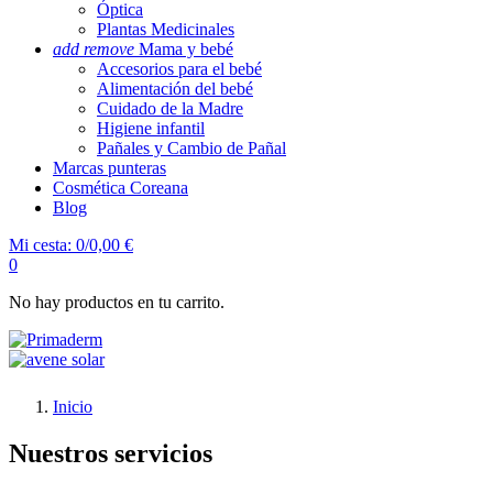
Óptica
Plantas Medicinales
add
remove
Mama y bebé
Accesorios para el bebé
Alimentación del bebé
Cuidado de la Madre
Higiene infantil
Pañales y Cambio de Pañal
Marcas punteras
Cosmética Coreana
Blog
Mi cesta:
0/0,00 €
0
No hay productos en tu carrito.
Inicio
Nuestros servicios