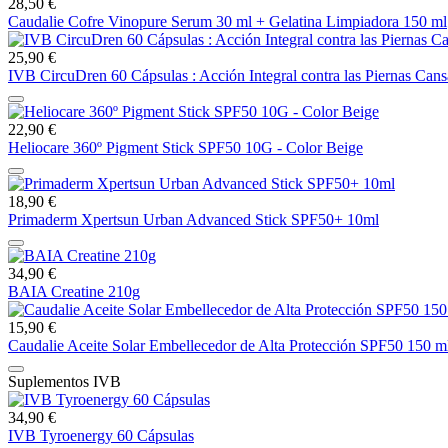
28,50 €
Caudalie Cofre Vinopure Serum 30 ml + Gelatina Limpiadora 150 ml
25,90 €
IVB CircuDren 60 Cápsulas : Acción Integral contra las Piernas Cans
22,90 €
Heliocare 360º Pigment Stick SPF50 10G - Color Beige
18,90 €
Primaderm Xpertsun Urban Advanced Stick SPF50+ 10ml
34,90 €
BAIA Creatine 210g
15,90 €
Caudalie Aceite Solar Embellecedor de Alta Protección SPF50 150 m
Suplementos IVB
34,90 €
IVB Tyroenergy 60 Cápsulas