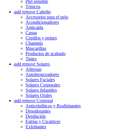
Piel sensible
Tónicos
add
remove
Cabello
Accesorios para el pelo
Acondicionadores
Anticaída
Caspa
Cepillos y peines
Champús
Mascarillas
Productos de acabado
Tintes
add
remove
Solares
Aftersun
Autobronceadores
Solares Faciales
Solares Corporales
Solares Infantiles
Solares Orales
add
remove
Corporal
Anticelulíticos y Reafirmantes
Desodorantes
Depilación
Estrías y Cicatrices
Exfoliantes