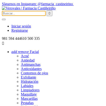
Síguenos en Instagram: @farmacia_castineirino

Iniciar sesión
Registrarse
981 594 444
610 500 335

add
remove
Facial
Acné
Antiedad
Antimanchas
Antioxidantes
Contornos de ojos
Exfoliante
Hidratación
Labiales
Limpiadores
Maquillaje
Mascarillas
Pestañas