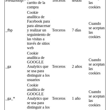
PrestaShop-*
Terceros
sesion
carrito de la
las
compra
cookies
Cookie
analítica de
Facebook para
Cuando
para almacenar
se aceptan
_fbp
y realizar un
Terceros
7 días
las
seguimiento de
cookies
las visitas a
través de sitios
web
Cookie
analítica de
Cuando
GOOGLE
se aceptan
_ga
Analytics que
Terceros
2 años
las
se usa para
cookies
distinguir a los
usuarios
Cookie
analítica de
Cuando
GOOGLE
se aceptan
_ga_*
Analytics que
Terceros
1 año
las
se usa para
cookies
distinguir a los