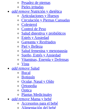
Pesadez de piernas
Pieles irritadas
add
remove
Nutrición y dietética
Articulaciones y Huesos
Circulación y Piernas Cansadas
Colesterol
Control de Peso
Salud digestiva y probióticos
Estrés y Ansiedad
Garganta y Resfriados
Piel y Belleza
Salud femenina y menopausia
Sueño, Estrés y Ansiedad
Vitaminas, Energía y Defensas
Vista
add
remove
Salud
Bucal
Botiquín
Ocular, Nasal y Oído
Ortopedia
Óptica
Plantas Medicinales
add
remove
Mama y bebé
Accesorios para el bebé
Alimentación del bebé