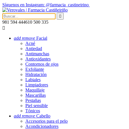
Síguenos en Instagram: @farmacia_castineirino

981 594 444
610 500 335

add
remove
Facial
Acné
Antiedad
Antimanchas
Antioxidantes
Contornos de ojos
Exfoliante
Hidratación
Labiales
Limpiadores
Maquillaje
Mascarillas
Pestañas
Piel sensible
Tónicos
add
remove
Cabello
Accesorios para el pelo
Acondicionadores