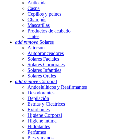
Anticaída
Caspa
Cepillos y peines
Champús
Mascarillas
Productos de acabado
Tintes
add
remove
Solares
Aftersun
Autobronceadores
Solares Faciales
Solares Corporales
Solares Infantiles
Solares Orales
add
remove
Corporal
Anticelulíticos y Reafirmantes
Desodorantes
Depilación
Estrías y Cicatrices
Exfoliantes
Higiene Corporal
Higiene íntima
Hidratantes
Perfumes
Pies y manos