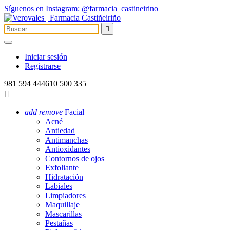
Síguenos en Instagram: @farmacia_castineirino

Iniciar sesión
Registrarse
981 594 444
610 500 335

add
remove
Facial
Acné
Antiedad
Antimanchas
Antioxidantes
Contornos de ojos
Exfoliante
Hidratación
Labiales
Limpiadores
Maquillaje
Mascarillas
Pestañas