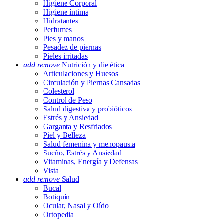
Higiene Corporal
Higiene íntima
Hidratantes
Perfumes
Pies y manos
Pesadez de piernas
Pieles irritadas
add
remove
Nutrición y dietética
Articulaciones y Huesos
Circulación y Piernas Cansadas
Colesterol
Control de Peso
Salud digestiva y probióticos
Estrés y Ansiedad
Garganta y Resfriados
Piel y Belleza
Salud femenina y menopausia
Sueño, Estrés y Ansiedad
Vitaminas, Energía y Defensas
Vista
add
remove
Salud
Bucal
Botiquín
Ocular, Nasal y Oído
Ortopedia