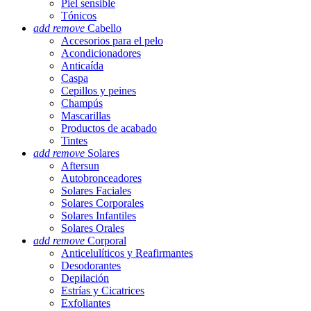
Piel sensible
Tónicos
add
remove
Cabello
Accesorios para el pelo
Acondicionadores
Anticaída
Caspa
Cepillos y peines
Champús
Mascarillas
Productos de acabado
Tintes
add
remove
Solares
Aftersun
Autobronceadores
Solares Faciales
Solares Corporales
Solares Infantiles
Solares Orales
add
remove
Corporal
Anticelulíticos y Reafirmantes
Desodorantes
Depilación
Estrías y Cicatrices
Exfoliantes