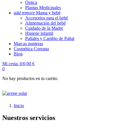
Óptica
Plantas Medicinales
add
remove
Mama y bebé
Accesorios para el bebé
Alimentación del bebé
Cuidado de la Madre
Higiene infantil
Pañales y Cambio de Pañal
Marcas punteras
Cosmética Coreana
Blog
Mi cesta:
0/0,00 €
0
No hay productos en tu carrito.
Inicio
Nuestros servicios