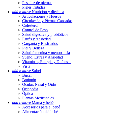
Pesadez de piernas
Pieles irritadas
add
remove
Nutrición y dietética
Articulaciones y Huesos
Circulación y Piernas Cansadas
Colesterol
Control de Peso
Salud digestiva y probióticos
Estrés y Ansiedad
Garganta y Resfriados
Piel y Belleza
Salud femenina y menopausia
Sueño, Estrés y Ansiedad
Vitaminas, Energía y Defensas
Vista
add
remove
Salud
Bucal
Botiquín
Ocular, Nasal y Oído
Ortopedia
Óptica
Plantas Medicinales
add
remove
Mama y bebé
Accesorios para el bebé
Alimentación del bebé