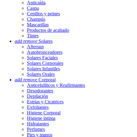
Anticaída
Caspa
Cepillos y peines
Champús
Mascarillas
Productos de acabado
Tintes
add
remove
Solares
Aftersun
Autobronceadores
Solares Faciales
Solares Corporales
Solares Infantiles
Solares Orales
add
remove
Corporal
Anticelulíticos y Reafirmantes
Desodorantes
Depilación
Estrías y Cicatrices
Exfoliantes
Higiene Corporal
Higiene íntima
Hidratantes
Perfumes
Pies y manos