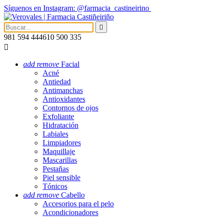
Síguenos en Instagram: @farmacia_castineirino

981 594 444
610 500 335

add
remove
Facial
Acné
Antiedad
Antimanchas
Antioxidantes
Contornos de ojos
Exfoliante
Hidratación
Labiales
Limpiadores
Maquillaje
Mascarillas
Pestañas
Piel sensible
Tónicos
add
remove
Cabello
Accesorios para el pelo
Acondicionadores