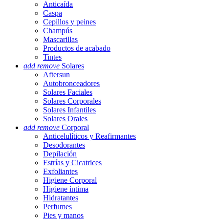
Anticaída
Caspa
Cepillos y peines
Champús
Mascarillas
Productos de acabado
Tintes
add
remove
Solares
Aftersun
Autobronceadores
Solares Faciales
Solares Corporales
Solares Infantiles
Solares Orales
add
remove
Corporal
Anticelulíticos y Reafirmantes
Desodorantes
Depilación
Estrías y Cicatrices
Exfoliantes
Higiene Corporal
Higiene íntima
Hidratantes
Perfumes
Pies y manos