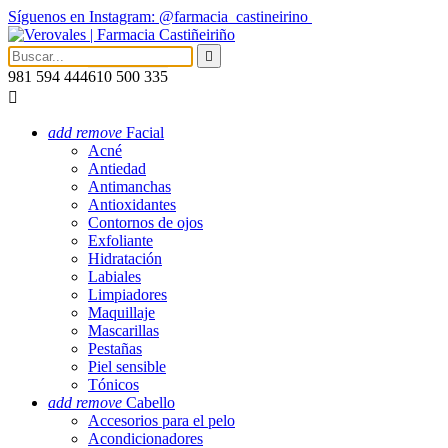
Síguenos en Instagram: @farmacia_castineirino

981 594 444
610 500 335

add
remove
Facial
Acné
Antiedad
Antimanchas
Antioxidantes
Contornos de ojos
Exfoliante
Hidratación
Labiales
Limpiadores
Maquillaje
Mascarillas
Pestañas
Piel sensible
Tónicos
add
remove
Cabello
Accesorios para el pelo
Acondicionadores