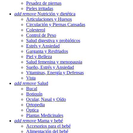
Pesadez de piernas
Pieles irritadas
add
remove
Nutrición y dietética
Articulaciones y Huesos
Circulación y Piernas Cansadas
Colesterol
Control de Peso
Salud digestiva y probióticos
Estrés y Ansiedad
Garganta y Resfriados
Piel y Belleza
Salud femenina y menopausia
Sueño, Estrés y Ansiedad
Vitaminas, Energía y Defensas
Vista
add
remove
Salud
Bucal
Botiquín
Ocular, Nasal y Oído
Ortopedia
Óptica
Plantas Medicinales
add
remove
Mama y bebé
Accesorios para el bebé
Alimentación del bebé