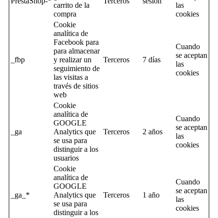
PrestaShop-*
Terceros
sesion
carrito de la
las
compra
cookies
Cookie
analítica de
Facebook para
Cuando
para almacenar
se aceptan
_fbp
y realizar un
Terceros
7 días
las
seguimiento de
cookies
las visitas a
través de sitios
web
Cookie
analítica de
Cuando
GOOGLE
se aceptan
_ga
Analytics que
Terceros
2 años
las
se usa para
cookies
distinguir a los
usuarios
Cookie
analítica de
Cuando
GOOGLE
se aceptan
_ga_*
Analytics que
Terceros
1 año
las
se usa para
cookies
distinguir a los