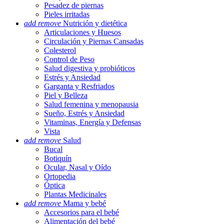
Pesadez de piernas
Pieles irritadas
add
remove
Nutrición y dietética
Articulaciones y Huesos
Circulación y Piernas Cansadas
Colesterol
Control de Peso
Salud digestiva y probióticos
Estrés y Ansiedad
Garganta y Resfriados
Piel y Belleza
Salud femenina y menopausia
Sueño, Estrés y Ansiedad
Vitaminas, Energía y Defensas
Vista
add
remove
Salud
Bucal
Botiquín
Ocular, Nasal y Oído
Ortopedia
Óptica
Plantas Medicinales
add
remove
Mama y bebé
Accesorios para el bebé
Alimentación del bebé