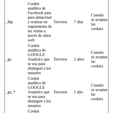
Cookie
analítica de
Facebook para
Cuando
para almacenar
se aceptan
_fbp
y realizar un
Terceros
7 días
las
seguimiento de
cookies
las visitas a
través de sitios
web
Cookie
analítica de
Cuando
GOOGLE
se aceptan
_ga
Analytics que
Terceros
2 años
las
se usa para
cookies
distinguir a los
usuarios
Cookie
analítica de
Cuando
GOOGLE
se aceptan
_ga_*
Analytics que
Terceros
1 año
las
se usa para
cookies
distinguir a los
usuarios
Cookie