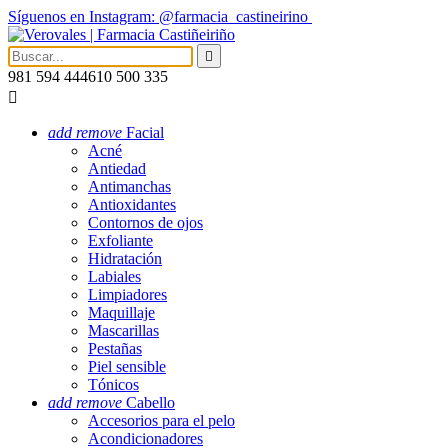
Síguenos en Instagram: @farmacia_castineirino

981 594 444
610 500 335

add
remove
Facial
Acné
Antiedad
Antimanchas
Antioxidantes
Contornos de ojos
Exfoliante
Hidratación
Labiales
Limpiadores
Maquillaje
Mascarillas
Pestañas
Piel sensible
Tónicos
add
remove
Cabello
Accesorios para el pelo
Acondicionadores