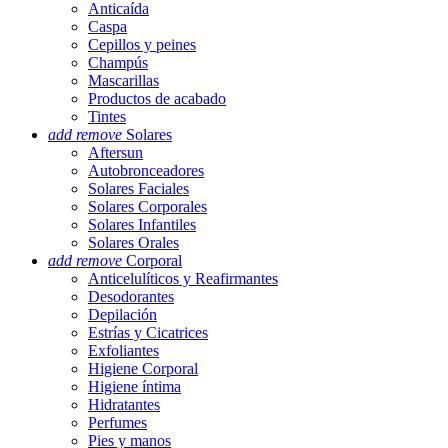
Anticaída
Caspa
Cepillos y peines
Champús
Mascarillas
Productos de acabado
Tintes
add
remove
Solares
Aftersun
Autobronceadores
Solares Faciales
Solares Corporales
Solares Infantiles
Solares Orales
add
remove
Corporal
Anticelulíticos y Reafirmantes
Desodorantes
Depilación
Estrías y Cicatrices
Exfoliantes
Higiene Corporal
Higiene íntima
Hidratantes
Perfumes
Pies y manos