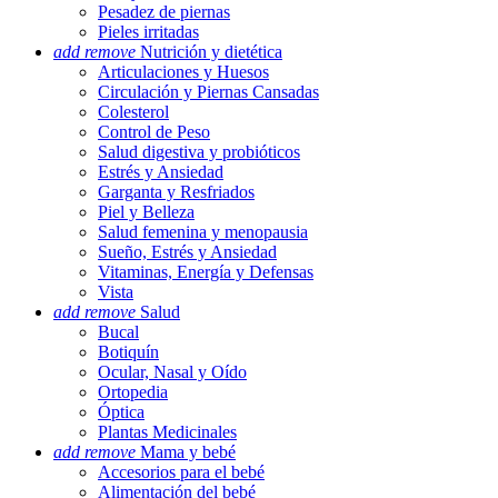
Pesadez de piernas
Pieles irritadas
add
remove
Nutrición y dietética
Articulaciones y Huesos
Circulación y Piernas Cansadas
Colesterol
Control de Peso
Salud digestiva y probióticos
Estrés y Ansiedad
Garganta y Resfriados
Piel y Belleza
Salud femenina y menopausia
Sueño, Estrés y Ansiedad
Vitaminas, Energía y Defensas
Vista
add
remove
Salud
Bucal
Botiquín
Ocular, Nasal y Oído
Ortopedia
Óptica
Plantas Medicinales
add
remove
Mama y bebé
Accesorios para el bebé
Alimentación del bebé