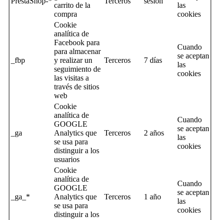
PrestaShop-*
Terceros
sesion
carrito de la
las
compra
cookies
Cookie
analítica de
Facebook para
Cuando
para almacenar
se aceptan
_fbp
y realizar un
Terceros
7 días
las
seguimiento de
cookies
las visitas a
través de sitios
web
Cookie
analítica de
Cuando
GOOGLE
se aceptan
_ga
Analytics que
Terceros
2 años
las
se usa para
cookies
distinguir a los
usuarios
Cookie
analítica de
Cuando
GOOGLE
se aceptan
_ga_*
Analytics que
Terceros
1 año
las
se usa para
cookies
distinguir a los