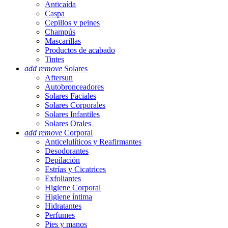
Anticaída
Caspa
Cepillos y peines
Champús
Mascarillas
Productos de acabado
Tintes
add
remove
Solares
Aftersun
Autobronceadores
Solares Faciales
Solares Corporales
Solares Infantiles
Solares Orales
add
remove
Corporal
Anticelulíticos y Reafirmantes
Desodorantes
Depilación
Estrías y Cicatrices
Exfoliantes
Higiene Corporal
Higiene íntima
Hidratantes
Perfumes
Pies y manos