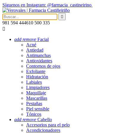
Síguenos en Instagram: @farmacia_castineirino

981 594 444
610 500 335

add
remove
Facial
Acné
Antiedad
Antimanchas
Antioxidantes
Contornos de ojos
Exfoliante
Hidratación
Labiales
Limpiadores
Maquillaje
Mascarillas
Pestañas
Piel sensible
Tónicos
add
remove
Cabello
Accesorios para el pelo
Acondicionadores