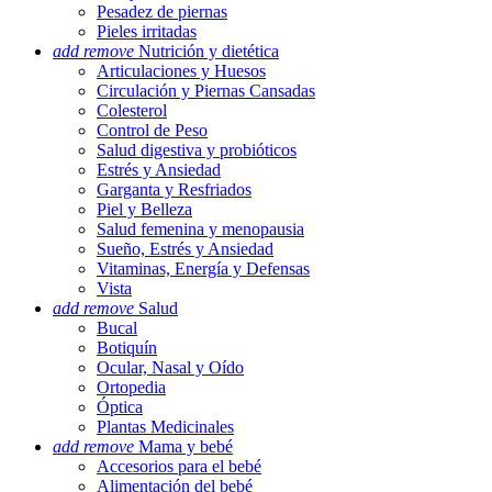
Pesadez de piernas
Pieles irritadas
add
remove
Nutrición y dietética
Articulaciones y Huesos
Circulación y Piernas Cansadas
Colesterol
Control de Peso
Salud digestiva y probióticos
Estrés y Ansiedad
Garganta y Resfriados
Piel y Belleza
Salud femenina y menopausia
Sueño, Estrés y Ansiedad
Vitaminas, Energía y Defensas
Vista
add
remove
Salud
Bucal
Botiquín
Ocular, Nasal y Oído
Ortopedia
Óptica
Plantas Medicinales
add
remove
Mama y bebé
Accesorios para el bebé
Alimentación del bebé