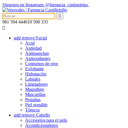
Síguenos en Instagram: @farmacia_castineirino

981 594 444
610 500 335

add
remove
Facial
Acné
Antiedad
Antimanchas
Antioxidantes
Contornos de ojos
Exfoliante
Hidratación
Labiales
Limpiadores
Maquillaje
Mascarillas
Pestañas
Piel sensible
Tónicos
add
remove
Cabello
Accesorios para el pelo
Acondicionadores