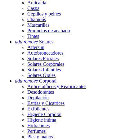
Anticaída
Caspa
Cepillos y peines
Champús
Mascarillas
Productos de acabado
Tintes
add
remove
Solares
Aftersun
Autobronceadores
Solares Faciales
Solares Corporales
Solares Infantiles
Solares Orales
add
remove
Corporal
Anticelulíticos y Reafirmantes
Desodorantes
Depilación
Estrías y Cicatrices
Exfoliantes
Higiene Corporal
Higiene íntima
Hidratantes
Perfumes
Pies y manos