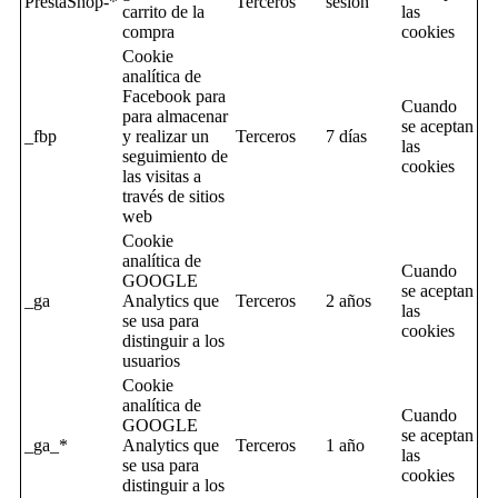
PrestaShop-*
Terceros
sesion
carrito de la
las
compra
cookies
Cookie
analítica de
Facebook para
Cuando
para almacenar
se aceptan
_fbp
y realizar un
Terceros
7 días
las
seguimiento de
cookies
las visitas a
través de sitios
web
Cookie
analítica de
Cuando
GOOGLE
se aceptan
_ga
Analytics que
Terceros
2 años
las
se usa para
cookies
distinguir a los
usuarios
Cookie
analítica de
Cuando
GOOGLE
se aceptan
_ga_*
Analytics que
Terceros
1 año
las
se usa para
cookies
distinguir a los