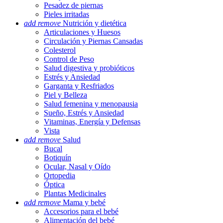
Pesadez de piernas
Pieles irritadas
add
remove
Nutrición y dietética
Articulaciones y Huesos
Circulación y Piernas Cansadas
Colesterol
Control de Peso
Salud digestiva y probióticos
Estrés y Ansiedad
Garganta y Resfriados
Piel y Belleza
Salud femenina y menopausia
Sueño, Estrés y Ansiedad
Vitaminas, Energía y Defensas
Vista
add
remove
Salud
Bucal
Botiquín
Ocular, Nasal y Oído
Ortopedia
Óptica
Plantas Medicinales
add
remove
Mama y bebé
Accesorios para el bebé
Alimentación del bebé