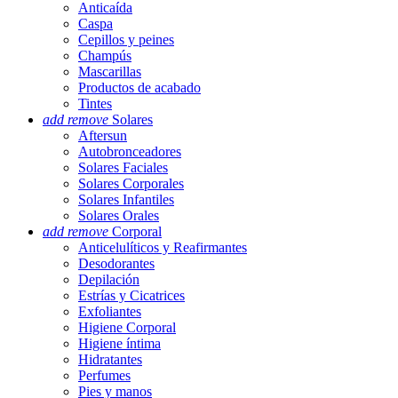
Anticaída
Caspa
Cepillos y peines
Champús
Mascarillas
Productos de acabado
Tintes
add
remove
Solares
Aftersun
Autobronceadores
Solares Faciales
Solares Corporales
Solares Infantiles
Solares Orales
add
remove
Corporal
Anticelulíticos y Reafirmantes
Desodorantes
Depilación
Estrías y Cicatrices
Exfoliantes
Higiene Corporal
Higiene íntima
Hidratantes
Perfumes
Pies y manos