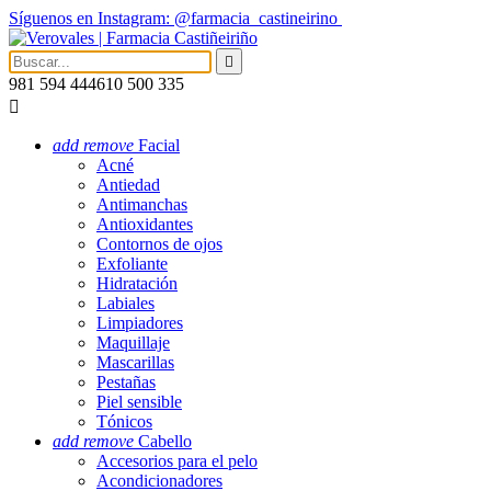
Síguenos en Instagram: @farmacia_castineirino

981 594 444
610 500 335

add
remove
Facial
Acné
Antiedad
Antimanchas
Antioxidantes
Contornos de ojos
Exfoliante
Hidratación
Labiales
Limpiadores
Maquillaje
Mascarillas
Pestañas
Piel sensible
Tónicos
add
remove
Cabello
Accesorios para el pelo
Acondicionadores