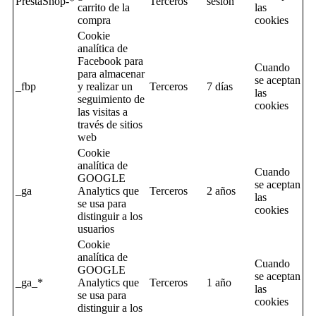
PrestaShop-*
Terceros
sesion
carrito de la
las
compra
cookies
Cookie
analítica de
Facebook para
Cuando
para almacenar
se aceptan
_fbp
y realizar un
Terceros
7 días
las
seguimiento de
cookies
las visitas a
través de sitios
web
Cookie
analítica de
Cuando
GOOGLE
se aceptan
_ga
Analytics que
Terceros
2 años
las
se usa para
cookies
distinguir a los
usuarios
Cookie
analítica de
Cuando
GOOGLE
se aceptan
_ga_*
Analytics que
Terceros
1 año
las
se usa para
cookies
distinguir a los