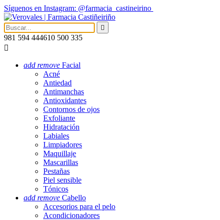
Síguenos en Instagram: @farmacia_castineirino

981 594 444
610 500 335

add
remove
Facial
Acné
Antiedad
Antimanchas
Antioxidantes
Contornos de ojos
Exfoliante
Hidratación
Labiales
Limpiadores
Maquillaje
Mascarillas
Pestañas
Piel sensible
Tónicos
add
remove
Cabello
Accesorios para el pelo
Acondicionadores