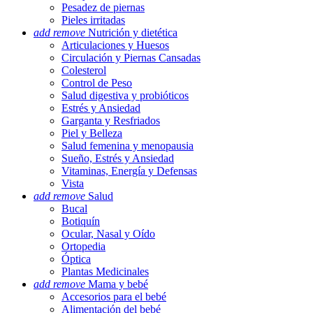
Pesadez de piernas
Pieles irritadas
add
remove
Nutrición y dietética
Articulaciones y Huesos
Circulación y Piernas Cansadas
Colesterol
Control de Peso
Salud digestiva y probióticos
Estrés y Ansiedad
Garganta y Resfriados
Piel y Belleza
Salud femenina y menopausia
Sueño, Estrés y Ansiedad
Vitaminas, Energía y Defensas
Vista
add
remove
Salud
Bucal
Botiquín
Ocular, Nasal y Oído
Ortopedia
Óptica
Plantas Medicinales
add
remove
Mama y bebé
Accesorios para el bebé
Alimentación del bebé