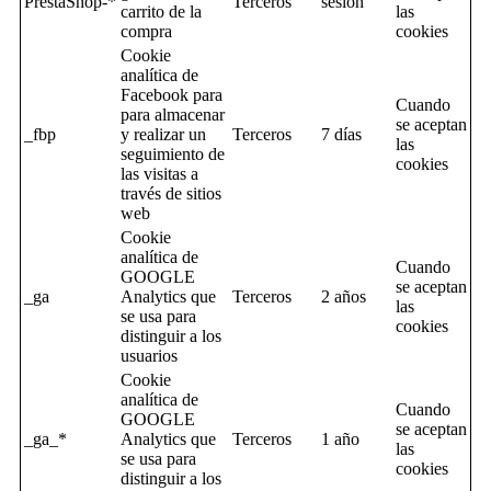
PrestaShop-*
Terceros
sesion
carrito de la
las
compra
cookies
Cookie
analítica de
Facebook para
Cuando
para almacenar
se aceptan
_fbp
y realizar un
Terceros
7 días
las
seguimiento de
cookies
las visitas a
través de sitios
web
Cookie
analítica de
Cuando
GOOGLE
se aceptan
_ga
Analytics que
Terceros
2 años
las
se usa para
cookies
distinguir a los
usuarios
Cookie
analítica de
Cuando
GOOGLE
se aceptan
_ga_*
Analytics que
Terceros
1 año
las
se usa para
cookies
distinguir a los