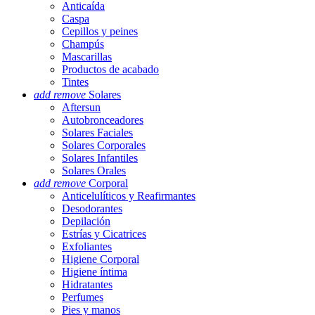
Anticaída
Caspa
Cepillos y peines
Champús
Mascarillas
Productos de acabado
Tintes
add
remove
Solares
Aftersun
Autobronceadores
Solares Faciales
Solares Corporales
Solares Infantiles
Solares Orales
add
remove
Corporal
Anticelulíticos y Reafirmantes
Desodorantes
Depilación
Estrías y Cicatrices
Exfoliantes
Higiene Corporal
Higiene íntima
Hidratantes
Perfumes
Pies y manos