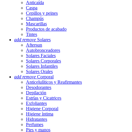
Anticaída
Caspa
Cepillos y peines
Champús
Mascarillas
Productos de acabado
Tintes
add
remove
Solares
Aftersun
Autobronceadores
Solares Faciales
Solares Corporales
Solares Infantiles
Solares Orales
add
remove
Corporal
Anticelulíticos y Reafirmantes
Desodorantes
Depilación
Estrías y Cicatrices
Exfoliantes
Higiene Corporal
Higiene íntima
Hidratantes
Perfumes
Pies y manos