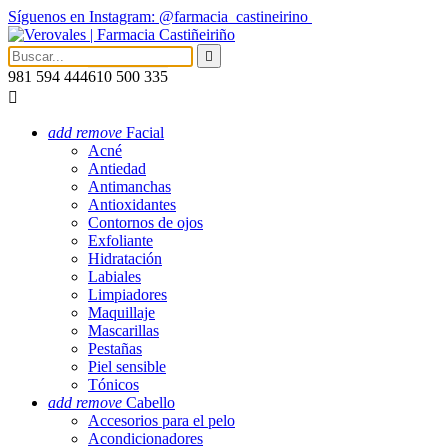
Síguenos en Instagram: @farmacia_castineirino

981 594 444
610 500 335

add
remove
Facial
Acné
Antiedad
Antimanchas
Antioxidantes
Contornos de ojos
Exfoliante
Hidratación
Labiales
Limpiadores
Maquillaje
Mascarillas
Pestañas
Piel sensible
Tónicos
add
remove
Cabello
Accesorios para el pelo
Acondicionadores