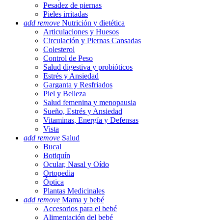
Pesadez de piernas
Pieles irritadas
add
remove
Nutrición y dietética
Articulaciones y Huesos
Circulación y Piernas Cansadas
Colesterol
Control de Peso
Salud digestiva y probióticos
Estrés y Ansiedad
Garganta y Resfriados
Piel y Belleza
Salud femenina y menopausia
Sueño, Estrés y Ansiedad
Vitaminas, Energía y Defensas
Vista
add
remove
Salud
Bucal
Botiquín
Ocular, Nasal y Oído
Ortopedia
Óptica
Plantas Medicinales
add
remove
Mama y bebé
Accesorios para el bebé
Alimentación del bebé