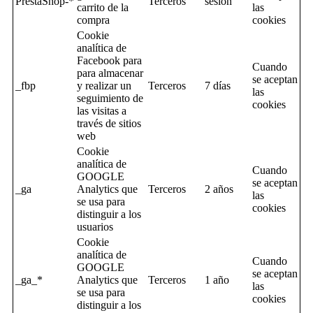
PrestaShop-*
Terceros
sesion
carrito de la
las
compra
cookies
Cookie
analítica de
Facebook para
Cuando
para almacenar
se aceptan
_fbp
y realizar un
Terceros
7 días
las
seguimiento de
cookies
las visitas a
través de sitios
web
Cookie
analítica de
Cuando
GOOGLE
se aceptan
_ga
Analytics que
Terceros
2 años
las
se usa para
cookies
distinguir a los
usuarios
Cookie
analítica de
Cuando
GOOGLE
se aceptan
_ga_*
Analytics que
Terceros
1 año
las
se usa para
cookies
distinguir a los