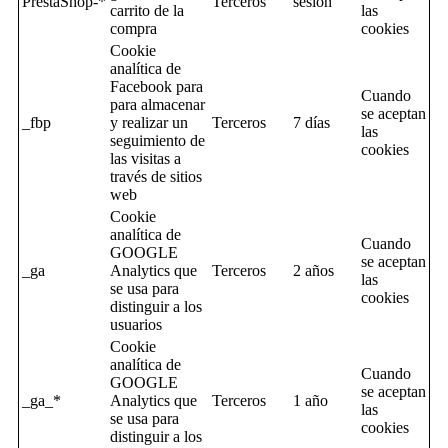
PrestaShop-*
Terceros
sesion
carrito de la
las
compra
cookies
Cookie
analítica de
Facebook para
Cuando
para almacenar
se aceptan
_fbp
y realizar un
Terceros
7 días
las
seguimiento de
cookies
las visitas a
través de sitios
web
Cookie
analítica de
Cuando
GOOGLE
se aceptan
_ga
Analytics que
Terceros
2 años
las
se usa para
cookies
distinguir a los
usuarios
Cookie
analítica de
Cuando
GOOGLE
se aceptan
_ga_*
Analytics que
Terceros
1 año
las
se usa para
cookies
distinguir a los