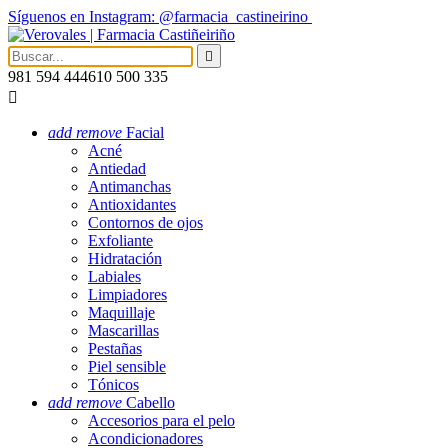
Síguenos en Instagram: @farmacia_castineirino

981 594 444
610 500 335

add
remove
Facial
Acné
Antiedad
Antimanchas
Antioxidantes
Contornos de ojos
Exfoliante
Hidratación
Labiales
Limpiadores
Maquillaje
Mascarillas
Pestañas
Piel sensible
Tónicos
add
remove
Cabello
Accesorios para el pelo
Acondicionadores