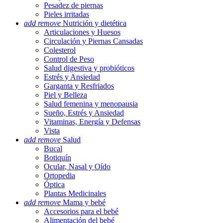
Pesadez de piernas
Pieles irritadas
add
remove
Nutrición y dietética
Articulaciones y Huesos
Circulación y Piernas Cansadas
Colesterol
Control de Peso
Salud digestiva y probióticos
Estrés y Ansiedad
Garganta y Resfriados
Piel y Belleza
Salud femenina y menopausia
Sueño, Estrés y Ansiedad
Vitaminas, Energía y Defensas
Vista
add
remove
Salud
Bucal
Botiquín
Ocular, Nasal y Oído
Ortopedia
Óptica
Plantas Medicinales
add
remove
Mama y bebé
Accesorios para el bebé
Alimentación del bebé