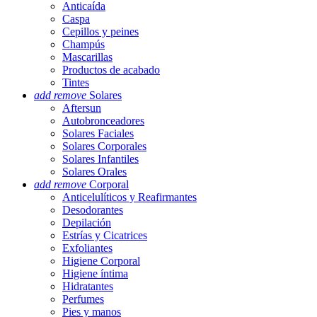
Anticaída
Caspa
Cepillos y peines
Champús
Mascarillas
Productos de acabado
Tintes
add
remove
Solares
Aftersun
Autobronceadores
Solares Faciales
Solares Corporales
Solares Infantiles
Solares Orales
add
remove
Corporal
Anticelulíticos y Reafirmantes
Desodorantes
Depilación
Estrías y Cicatrices
Exfoliantes
Higiene Corporal
Higiene íntima
Hidratantes
Perfumes
Pies y manos