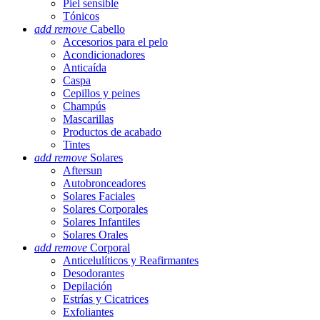
Piel sensible
Tónicos
add
remove
Cabello
Accesorios para el pelo
Acondicionadores
Anticaída
Caspa
Cepillos y peines
Champús
Mascarillas
Productos de acabado
Tintes
add
remove
Solares
Aftersun
Autobronceadores
Solares Faciales
Solares Corporales
Solares Infantiles
Solares Orales
add
remove
Corporal
Anticelulíticos y Reafirmantes
Desodorantes
Depilación
Estrías y Cicatrices
Exfoliantes