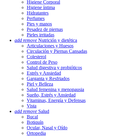
Higiene Corporal
Higiene íntima
Hidratantes
Perfumes
Pies y manos
Pesadez de piernas
Pieles irritadas
add
remove
Nutrición y dietética
Articulaciones y Huesos
Circulación y Piernas Cansadas
Colesterol
Control de Peso
Salud digestiva y probióticos
Estrés y Ansiedad
Garganta y Resfriados
Piel y Belleza
Salud femenina y menopausia
Sueño, Estrés y Ansiedad
Vitaminas, Energía y Defensas
Vista
add
remove
Salud
Bucal
Botiquín
Ocular, Nasal y Oído
Ortopedia