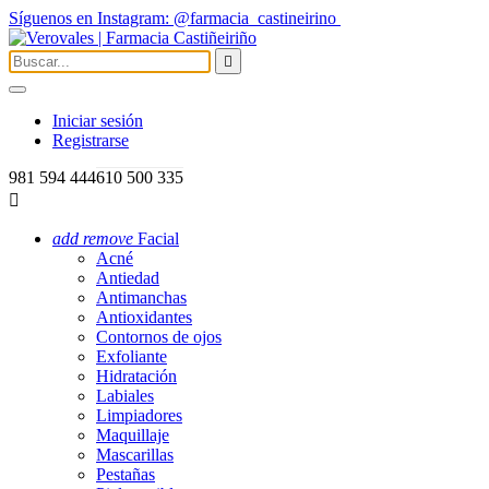
Síguenos en Instagram: @farmacia_castineirino

Iniciar sesión
Registrarse
981 594 444
610 500 335

add
remove
Facial
Acné
Antiedad
Antimanchas
Antioxidantes
Contornos de ojos
Exfoliante
Hidratación
Labiales
Limpiadores
Maquillaje
Mascarillas
Pestañas