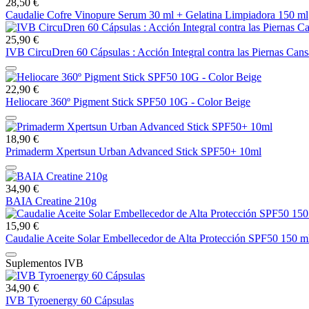
28,50 €
Caudalie Cofre Vinopure Serum 30 ml + Gelatina Limpiadora 150 ml
25,90 €
IVB CircuDren 60 Cápsulas : Acción Integral contra las Piernas Cans
22,90 €
Heliocare 360º Pigment Stick SPF50 10G - Color Beige
18,90 €
Primaderm Xpertsun Urban Advanced Stick SPF50+ 10ml
34,90 €
BAIA Creatine 210g
15,90 €
Caudalie Aceite Solar Embellecedor de Alta Protección SPF50 150 m
Suplementos IVB
34,90 €
IVB Tyroenergy 60 Cápsulas