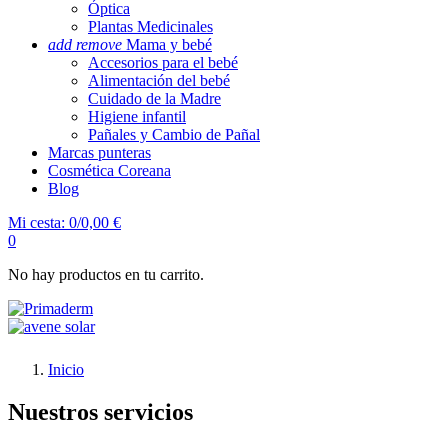
Óptica
Plantas Medicinales
add
remove
Mama y bebé
Accesorios para el bebé
Alimentación del bebé
Cuidado de la Madre
Higiene infantil
Pañales y Cambio de Pañal
Marcas punteras
Cosmética Coreana
Blog
Mi cesta:
0/0,00 €
0
No hay productos en tu carrito.
Inicio
Nuestros servicios