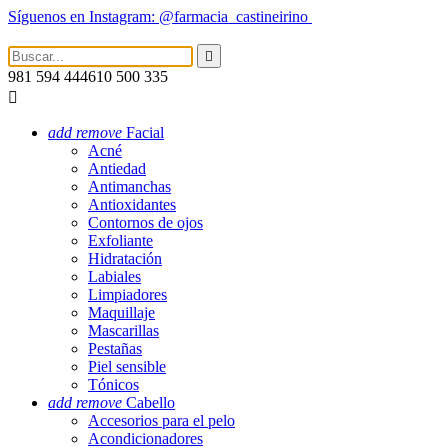
Síguenos en Instagram: @farmacia_castineirino

981 594 444
610 500 335

add
remove
Facial
Acné
Antiedad
Antimanchas
Antioxidantes
Contornos de ojos
Exfoliante
Hidratación
Labiales
Limpiadores
Maquillaje
Mascarillas
Pestañas
Piel sensible
Tónicos
add
remove
Cabello
Accesorios para el pelo
Acondicionadores