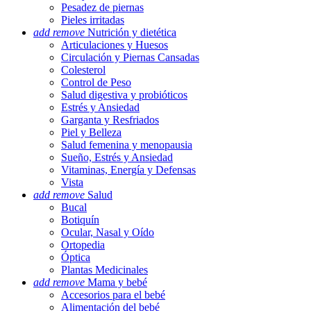
Pesadez de piernas
Pieles irritadas
add
remove
Nutrición y dietética
Articulaciones y Huesos
Circulación y Piernas Cansadas
Colesterol
Control de Peso
Salud digestiva y probióticos
Estrés y Ansiedad
Garganta y Resfriados
Piel y Belleza
Salud femenina y menopausia
Sueño, Estrés y Ansiedad
Vitaminas, Energía y Defensas
Vista
add
remove
Salud
Bucal
Botiquín
Ocular, Nasal y Oído
Ortopedia
Óptica
Plantas Medicinales
add
remove
Mama y bebé
Accesorios para el bebé
Alimentación del bebé