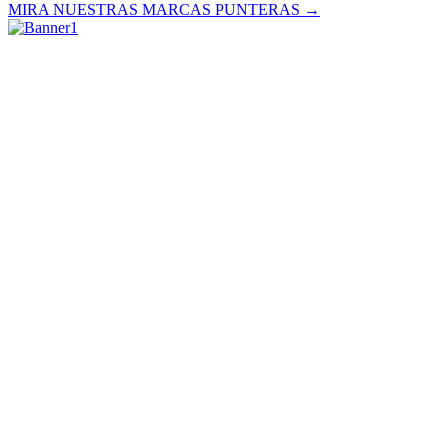
MIRA NUESTRAS MARCAS PUNTERAS →
Novedades Top del momento
36,90 €
Baia Food Probiotic Dreamer 375g