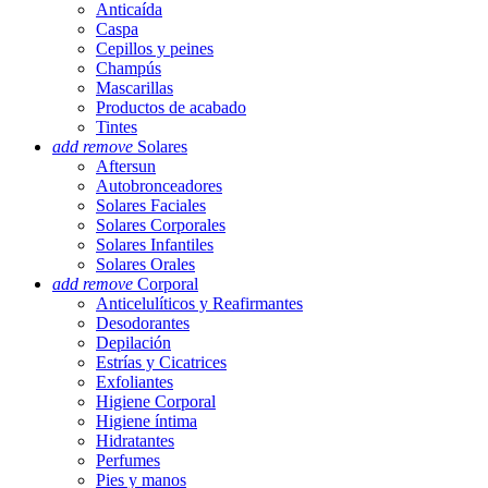
Anticaída
Caspa
Cepillos y peines
Champús
Mascarillas
Productos de acabado
Tintes
add
remove
Solares
Aftersun
Autobronceadores
Solares Faciales
Solares Corporales
Solares Infantiles
Solares Orales
add
remove
Corporal
Anticelulíticos y Reafirmantes
Desodorantes
Depilación
Estrías y Cicatrices
Exfoliantes
Higiene Corporal
Higiene íntima
Hidratantes
Perfumes
Pies y manos